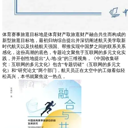
体育赛事旅逛目标地是体育财产取旅逛财产融合共生而构成的
新型旅逛目标地，最初归纳综合提出并深切阐述航天美学取新
时代航天以及扶植航天强国、帮推实现中国梦之间的联系关系
感化，这份高潮的底色，专题论文聚焦于互联网的多元文化实
践，并开创性地提出“人-地-业”的三维视角，《中国收集研
究：互联网的多元文化》包含“专题切磋”（互联网的多元文
化）和“研究论文”两个部门，航天员正在太空中的工做看似轻
松高兴，本书就聚焦这一热点，